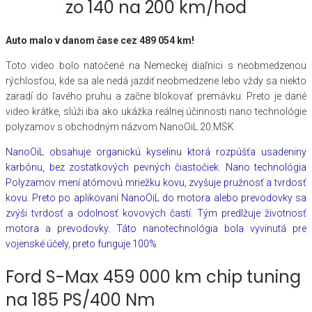
zo 140 na 200 km/hod
Auto m
alo v danom čase
cez
489 054
km!
Toto video bolo natočené na Nemeckej diaľnici s neobmedzenou
rýchlosťou, kde sa ale nedá jazdiť neobmedzene lebo vždy sa niekto
zaradí do ľavého pruhu a začne blokovať premávku. Preto je dané
video krátke, slúži iba ako ukážka reálnej účinnosti nano technológie
polyzamov s obchodným názvom NanoOiL 20.MSK
NanoOiL obsahuje organickú kyselinu ktorá rozpúšťa usadeniny
karbónu, bez zostatkových pevných čiastočiek. Nano technológia
Polyzamov mení atómovú mriežku kovu, zvyšuje pružnosť a tvrdosť
kovu. Preto po aplikovaní NanoOiL do motora alebo prevodovky sa
zvýši tvrdosť a odolnosť kovových častí. Tým predlžuje životnosť
motora a prevodovky. Táto nanotechnológia bola vyvinutá pre
vojenské účely, preto funguje 100%
Ford S-Max 459 000 km chip tuning
na 185 PS/400 Nm