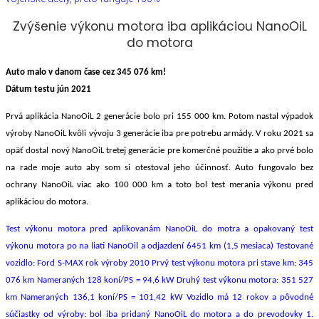
Zvýšenie výkonu motora iba aplikáciou NanoOiL
do motora
Auto malo v danom čase cez 345 076 km!
Dátum testu jún 2021
Prvá aplikácia NanoOiL 2 generácie bolo pri 155 000 km. Potom nastal výpadok
výroby NanoOiL kvôli vývoju 3 generácie iba pre potrebu armády. V roku 2021 sa
opäť dostal nový NanoOiL tretej generácie pre komerčné použitie a ako prvé bolo
na rade moje auto aby som si otestoval jeho účinnosť. Auto fungovalo bez
ochrany NanoOiL viac ako 100 000 km a toto bol test merania výkonu pred
aplikáciou do motora.
Test výkonu motora pred aplikovanám NanoOiL do motra a opakovaný test
výkonu motora po na liati NanoOil a odjazdení 6451 km (1,5 mesiaca) Testované
vozidlo: Ford S-MAX rok výroby 2010 Prvý test výkonu motora pri stave km: 345
076 km Nameraných 128 koní/PS = 94,6 kW Druhý test výkonu motora: 351 527
km Nameraných 136,1 koní/PS = 101,42 kW Vozidlo má 12 rokov a pôvodné
súčiastky od výroby: bol iba pridaný NanoOiL do motora a do prevodovky 1.