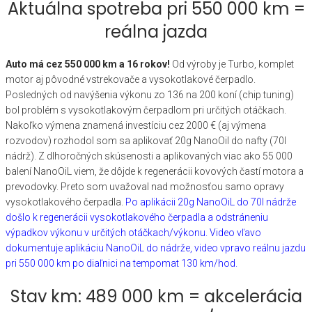
Aktuálna spotreba pri 550 000 km =
reálna jazda
Auto má cez 550 000 km a 16 rokov!
Od výroby je Turbo, komplet
motor aj pôvodné vstrekovače a vysokotlakové čerpadlo.
Posledných od navýšenia výkonu zo 136 na 200 koní (chip tuning)
bol problém s vysokotlakovým čerpadlom pri určitých otáčkach.
Nakoľko výmena znamená investíciu cez 2000 € (aj výmena
rozvodov) rozhodol som sa aplikovať 20g NanoOil do nafty (70l
nádrž). Z dlhoročných skúsenosti a aplikovaných viac ako 55 000
balení NanoOiL viem, že dôjde k regenerácii kovových častí motora a
prevodovky. Preto som uvažoval nad možnosťou samo opravy
vysokotlakového čerpadla.
Po aplikácii 20g NanoOiL do 70l nádrže
došlo k regenerácii vysokotlakového čerpadla a odstráneniu
výpadkov výkonu v určitých otáčkach/výkonu. Video vľavo
dokumentuje aplikáciu NanoOiL do nádrže, video vpravo reálnu jazdu
pri 550 000 km po diaľnici na tempomat 130 km/hod.
Stav km: 489 000 km = akcelerácia