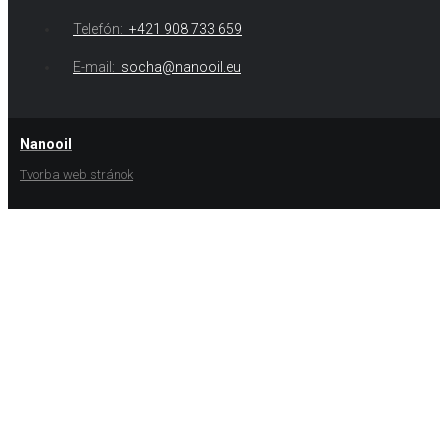
Telefón:
+421 908 733 659
E-mail:
socha@nanooil.eu
Nanooil
Tvorba web stránok