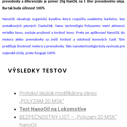
prevodovky a diferenciálu je pomer 20g NanOiL na 1 liter prevodového oleja.
Iba tak bude účinnosť 100%
NanoOiL obsahuje organickú kyselinu ktorá rozpúšťa usadeniny karbónu, bez
zostatkových pevných čiastočiek. Nano technológia Polyzamov mení atómovú
mriežku kovu, zvyšuje pružnosť a tvrdosť kovu. Preto po aplikovaní NanoOiL do
motora alebo prevodovky sa zvýši tvrdosť a odolnosť kovových častí. Tým
predlžuje životnosť motora a prevodovky. Táto nanotechnológia bola vyvinutá pre
vojenské účely, preto funguje 100%
VÝSLEDKY TESTOV
Protokol skúšok modifikátora olejov
„POLYZAM 20 MSK“
Test NanoOil na Lokomotíve
BEZPEČNOSTNÝ LIST – „Polyzam-20 MSK“
NanoOil