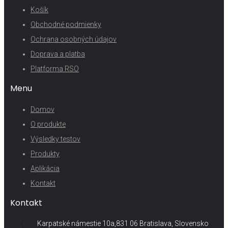
Košík
Obchodné podmienky
Ochrana osobných údajov
Doprava a platba
Platforma RSO
Menu
Domov
O produkte
Výsledky testov
Produkty
Aplikácia
Kontakt
Kontakt
Karpatské námestie 10a,831 06 Bratislava, Slovensko