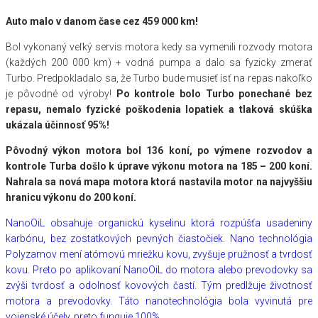
Auto m
alo v danom čase
cez
4
59 000
km!
Bol vykonaný veľký servis motora kedy sa vymenili rozvody motora
(každých 200 000 km) + vodná pumpa a dalo sa fyzicky zmerať
Turbo. Predpokladalo sa, že Turbo bude musieť ísť na repas nakoľko
je pôvodné od výroby!
Po kontrole bolo Turbo ponechané bez
repasu, nemalo fyzické poškodenia lopatiek a tlaková skúška
ukázala účinnosť 95%!
Pôvodný výkon motora bol 136 koní, po výmene rozvodov a
kontrole Turba došlo k úprave výkonu motora na 185 – 200 koní.
Nahrala sa nová mapa motora ktorá nastavila motor na najvyššiu
hranicu výkonu do 200 koní.
NanoOiL obsahuje organickú kyselinu ktorá rozpúšťa usadeniny
karbónu, bez zostatkových pevných čiastočiek. Nano technológia
Polyzamov mení atómovú mriežku kovu, zvyšuje pružnosť a tvrdosť
kovu. Preto po aplikovaní NanoOiL do motora alebo prevodovky sa
zvýši tvrdosť a odolnosť kovových častí. Tým predlžuje životnosť
motora a prevodovky. Táto nanotechnológia bola vyvinutá pre
vojenské účely, preto funguje 100%