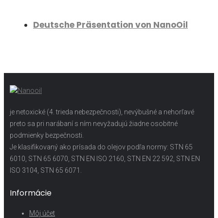
Deutsche Präsentation von NanoOil
je netoxické (4. trieda nebezpečnosti), nevýbušné a nehorľavé
preto sa pri narábaní s ním nevyžadujú žiadne osobitné
podmienky bezpečnosti.
Je klasifikovaný ako prísada do olejov podľa normy: STN 65
6010, STN 65 6070, STN EN ISO 2160, STN EN 22 592, STN EN
ISO 3104, STN 65 6071.
Informácie
Môj účet