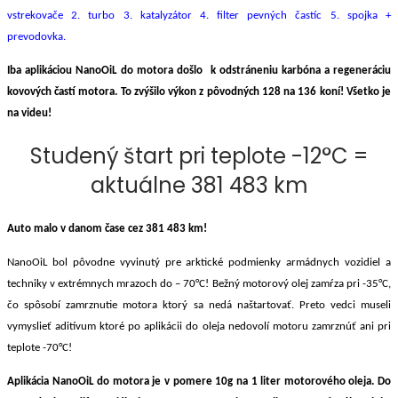
vstrekovače 2. turbo 3. katalyzátor 4. filter pevných častíc 5. spojka +
prevodovka.
Iba aplikáciou NanoOiL do motora došlo k odstráneniu karbóna a regeneráciu
kovových častí motora. To zvýšilo výkon z pôvodných 128 na 136 koní! Všetko je
na videu!
Studený štart pri teplote -12°C =
aktuálne 381 483 km
Auto malo v danom čase cez 381 483 km!
NanoOiL bol pôvodne vyvinutý pre arktické podmienky armádnych vozidiel a
techniky v extrémnych mrazoch do – 70°C! Bežný motorový olej zamŕza pri -35°C,
čo spôsobí zamrznutie motora ktorý sa nedá naštartovať. Preto vedci museli
vymyslieť aditívum ktoré po aplikácii do oleja nedovolí motoru zamrznúť ani pri
teplote -70°C!
Aplikácia NanoOiL do motora je v pomere 10g na 1 liter motorového oleja. Do